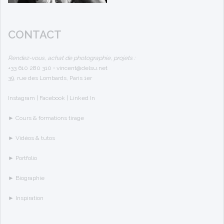
CONTACT
Rendez-vous, achat de photographie, projets :
+33 610 280 310
•
vincent@delsu.net
39, rue des Lombards, Paris 1er
Instagram
|
Facebook
|
Linked In
►
Cours & formations tirage
►
Vidéos & tutos
►
Portfolio
►
Biographie
►
Inspiration