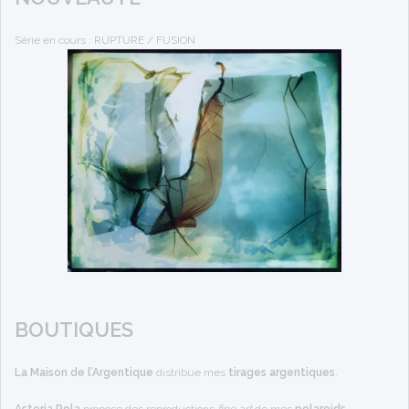
Série en cours : RUPTURE / FUSION
BOUTIQUES
La Maison de l’Argentique
distribue mes
tirages argentiques
.